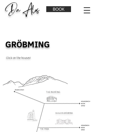
Da Alois
BOOK
GRÖBMING
Click on the houses!
THE PAINTING
DA ALOIS GRÖBMING
THE FRIDA